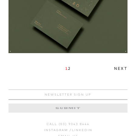
1
2
NEXT
CALL (03) 9043 8444
INSTAGRAM
/
LINKEDIN