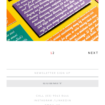
1
2
NEXT
CALL (03) 9043 8444
INSTAGRAM
/
LINKEDIN